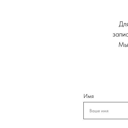
Для
запи
Мы 
Имя