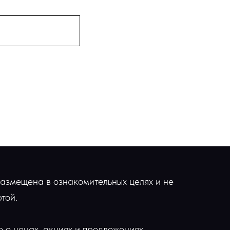
азмещена в ознакомительных целях и не
той.
 о ценах, акциях и предложениях