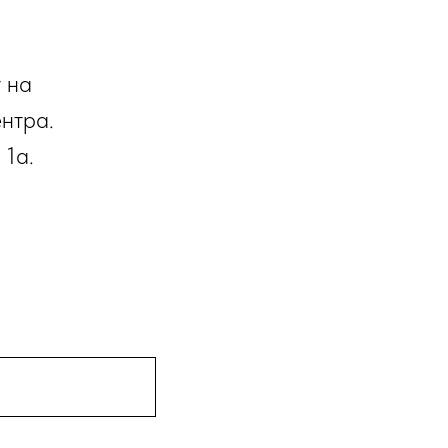
у на
нтра.
 1а.